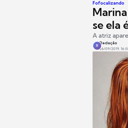
Fofocalizando
Marina
se ela 
A atriz apar
Redação
R
26/09/2019, 16:0