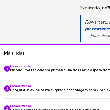
Explicado, né?!
Ruiva natur
pic.twitter.
— Fofocaliza
Mais lidas
Fofocalizando
1
Nicolas Prattes celebra primeiro Dia dos Pais à espera do f
Fofocalizando
2
Rafa Justus exibe festa surpresa após viagem para Grécia
Fofocalizando
3
Bruno Gagliasso recua após polêmica com drive-thru: "Fui