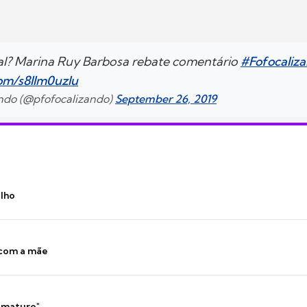
al? Marina Ruy Barbosa rebate comentário
#Fofocali
com/s8IIm0uzlu
ndo (@pfofocalizando)
September 26, 2019
ilho
 com a mãe
 imaturo"