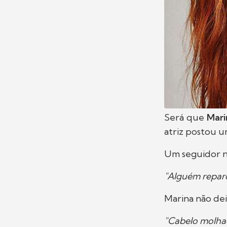
Será que
Mari
atriz postou u
Um seguidor n
"Alguém reparo
Marina não de
"Cabelo molhad