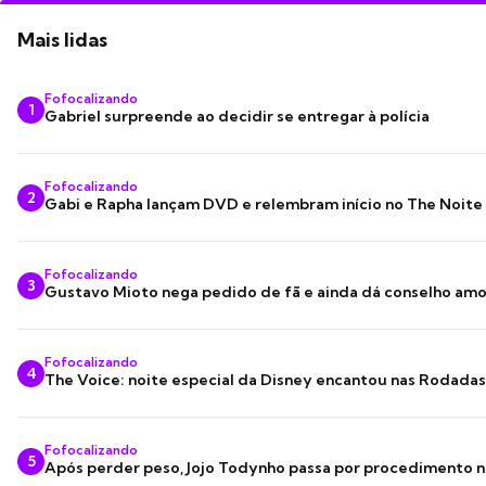
Mais lidas
Fofocalizando
1
Gabriel surpreende ao decidir se entregar à polícia
Fofocalizando
2
Gabi e Rapha lançam DVD e relembram início no The Noite
Fofocalizando
3
Gustavo Mioto nega pedido de fã e ainda dá conselho am
Fofocalizando
4
The Voice: noite especial da Disney encantou nas Rodada
Fofocalizando
5
Após perder peso, Jojo Todynho passa por procedimento n