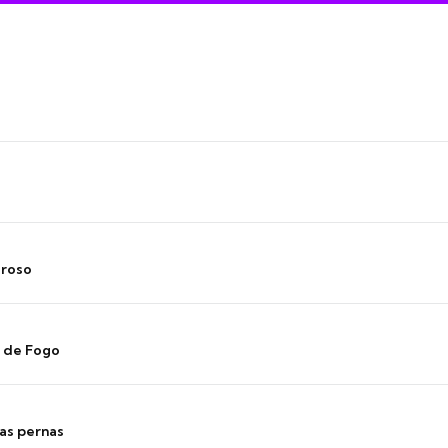
oroso
s de Fogo
as pernas