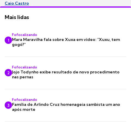
Caio Castro
Mais lidas
Fofocalizando
Mara Maravilha fala sobre Xuxa em vídeo: "Xuxu, tem
1
gogó?"
Fofocalizando
Jojo Todynho exibe resultado de novo procedimento
2
nas pernas
Fofocalizando
Família de Arlindo Cruz homenageia sambista um ano
3
após morte