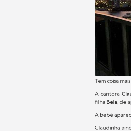
Tem coisa mais
A cantora
Cla
filha
Bela
, de 
A bebê aparece
Claudinha ain