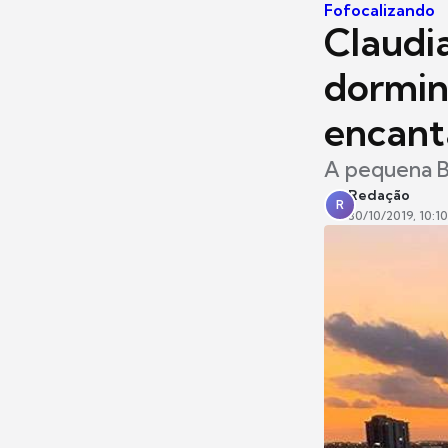
Fofocalizando
Claudia
dormin
encant
A pequena Be
Redação
R
30/10/2019, 10:10