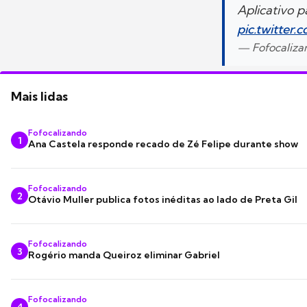
Aplicativo p
pic.twitter
— Fofocaliza
Mais lidas
Fofocalizando
1
Ana Castela responde recado de Zé Felipe durante show
Fofocalizando
2
Otávio Muller publica fotos inéditas ao lado de Preta Gil
Fofocalizando
3
Rogério manda Queiroz eliminar Gabriel
Fofocalizando
4