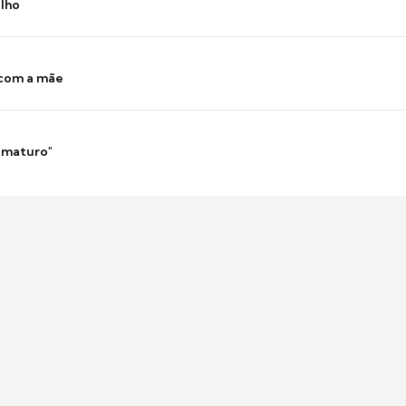
ilho
 com a mãe
 imaturo"