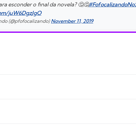
ara esconder o final da novela? 🤔🤔
#FofocalizandoNo
.com/juW6DgzJgO
ndo (@pfofocalizando)
November 11, 2019