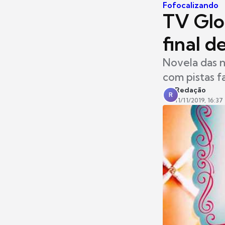
Fofocalizando
TV Glo
final 
Novela das n
com pistas f
Redação
R
11/11/2019, 16:37