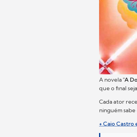
A novela
"A D
que o final sej
Cada ator rece
ninguém sabe 
+ Caio Castro 