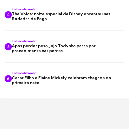
Fofocalizando
The Voice: noite especial da Disney encantou nas
4
Rodadas de Fogo
Fofocalizando
Após perder peso, Jojo Todynho passa por
5
procedimento nas pernas
Fofocalizando
Cesar Filho e Elaine Mickely celebram chegada do
6
primeiro neto