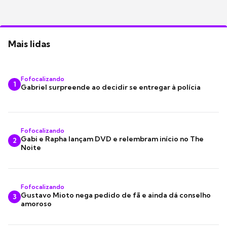
Mais lidas
Fofocalizando
1
Gabriel surpreende ao decidir se entregar à polícia
Fofocalizando
Gabi e Rapha lançam DVD e relembram início no The
2
Noite
Fofocalizando
Gustavo Mioto nega pedido de fã e ainda dá conselho
3
amoroso