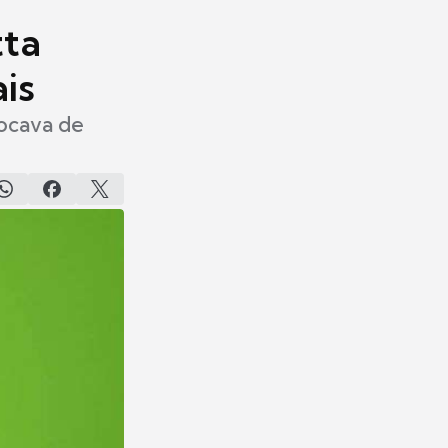
tta
ais
ocava de