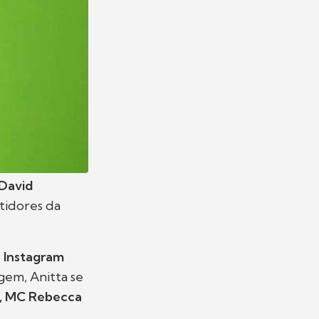
David
tidores da
o
Instagram
gem, Anitta se
a, MC Rebecca