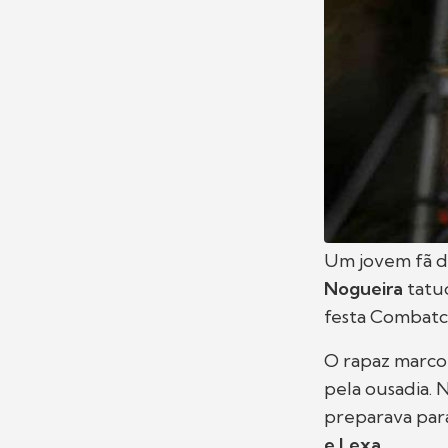
Um jovem fã 
Nogueira
tatu
festa Combatch
O rapaz marcou
pela ousadia. 
preparava para
e Lexa.