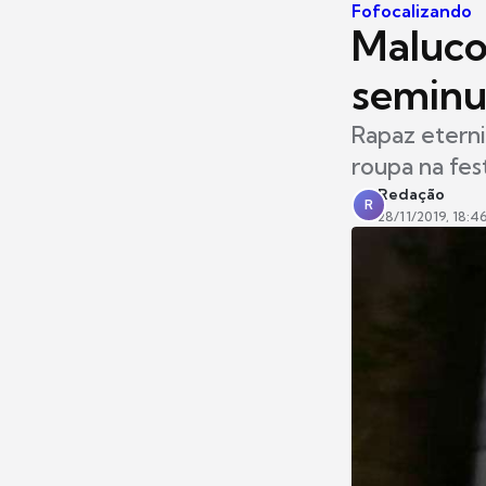
Fofocalizando
Maluco
seminua
Rapaz etern
roupa na fe
Redação
R
28/11/2019, 18:4