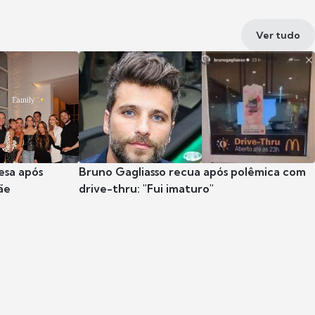
Ver tudo
esa após
Bruno Gagliasso recua após polêmica com
ãe
drive-thru: "Fui imaturo"