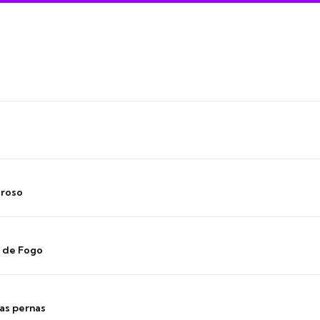
oroso
s de Fogo
as pernas