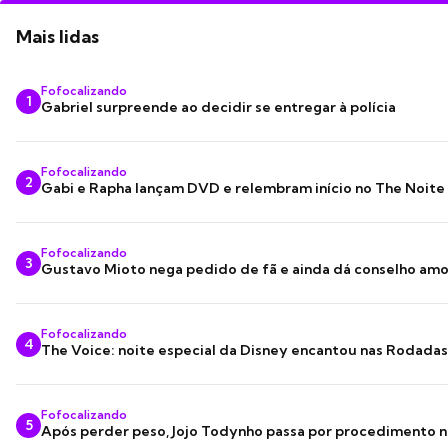
Mais lidas
Fofocalizando
1
Gabriel surpreende ao decidir se entregar à polícia
Fofocalizando
2
Gabi e Rapha lançam DVD e relembram início no The Noite
Fofocalizando
3
Gustavo Mioto nega pedido de fã e ainda dá conselho am
Fofocalizando
4
The Voice: noite especial da Disney encantou nas Rodada
Fofocalizando
5
Após perder peso, Jojo Todynho passa por procedimento n