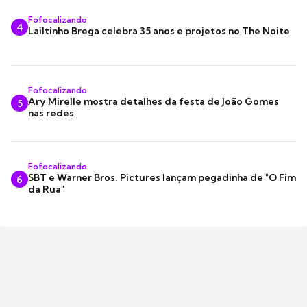
Fofocalizando
4
Lailtinho Brega celebra 35 anos e projetos no The Noite
Fofocalizando
Ary Mirelle mostra detalhes da festa de João Gomes
5
nas redes
Fofocalizando
SBT e Warner Bros. Pictures lançam pegadinha de "O Fim
6
da Rua"