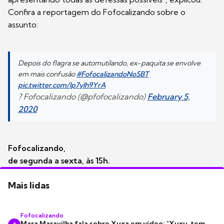
Confira a reportagem do Fofocalizando sobre o
assunto:
Depois do flagra se automutilando, ex-paquita se envolve
em mais confusão
#FofocalizandoNoSBT
pic.twitter.com/lp7ylh9YrA
? Fofocalizando (@pfofocalizando)
February 5,
2020
Fofocalizando,
de segunda a sexta, às 15h.
Mais lidas
Fofocalizando
Mara Maravilha fala sobre Xuxa em vídeo: "Xuxu, tem