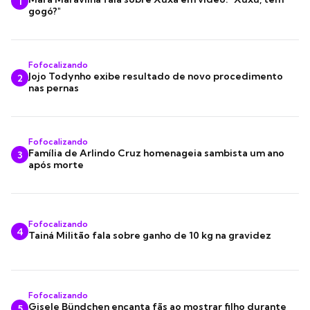
1
gogó?"
Fofocalizando
Jojo Todynho exibe resultado de novo procedimento
2
nas pernas
Fofocalizando
Família de Arlindo Cruz homenageia sambista um ano
3
após morte
Fofocalizando
4
Tainá Militão fala sobre ganho de 10 kg na gravidez
Fofocalizando
Gisele Bündchen encanta fãs ao mostrar filho durante
5