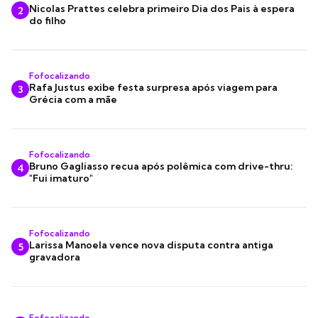
Nicolas Prattes celebra primeiro Dia dos Pais à espera
2
do filho
Fofocalizando
Rafa Justus exibe festa surpresa após viagem para
3
Grécia com a mãe
Fofocalizando
Bruno Gagliasso recua após polêmica com drive-thru:
4
"Fui imaturo"
Fofocalizando
Larissa Manoela vence nova disputa contra antiga
5
gravadora
Fofocalizando