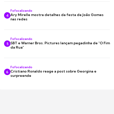
Fofocalizando
Ary Mirelle mostra detalhes da festa de João Gomes
4
nas redes
Fofocalizando
SBT e Warner Bros. Pictures lançam pegadinha de "O Fim
5
da Rua"
Fofocalizando
Cristiano Ronaldo reage a post sobre Georgina e
6
surpreende