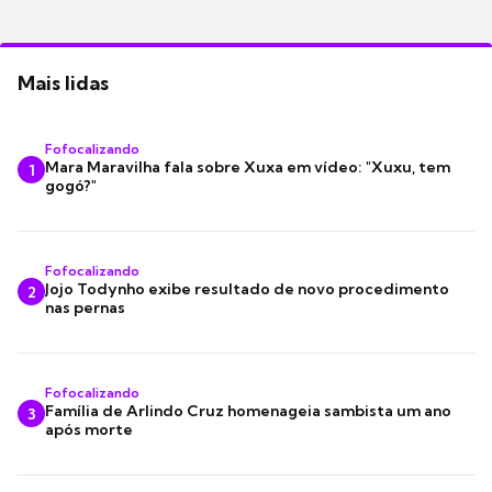
Mais lidas
Fofocalizando
Mara Maravilha fala sobre Xuxa em vídeo: "Xuxu, tem
1
gogó?"
Fofocalizando
Jojo Todynho exibe resultado de novo procedimento
2
nas pernas
Fofocalizando
Família de Arlindo Cruz homenageia sambista um ano
3
após morte