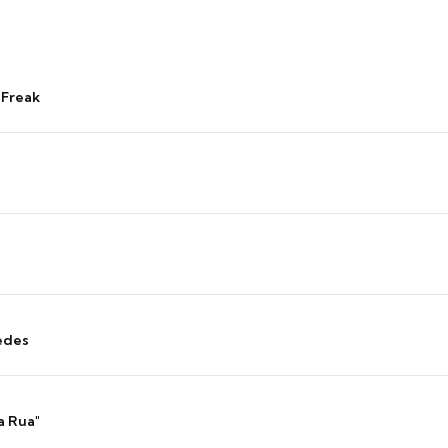
 Freak
edes
a Rua"