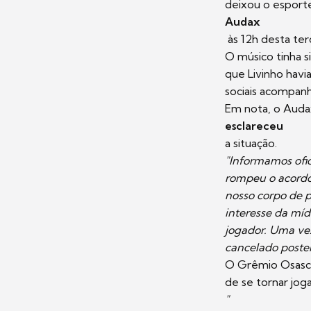
deixou o esporte
Audax
às 12h desta terç
O músico tinha s
que Livinho havia
sociais acompan
Em nota, o Auda
esclareceu
a situação.
"Informamos ofic
rompeu o acordo
nosso corpo de 
interesse da mí
jogador. Uma vez
cancelado poster
O Grêmio Osasco
de se tornar jog
"