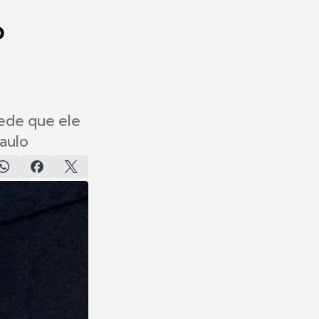
o
pede que ele
aulo