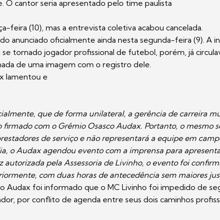
. O cantor seria apresentado pelo time paulista
a-feira (10), mas a entrevista coletiva acabou cancelada.
ido anunciado oficialmente ainda nesta segunda-feira (9). A 
 se tornado jogador profissional de futebol, porém, já circul
hada de uma imagem com o registro dele.
x lamentou e
ialmente, que de forma unilateral, a gerência de carreira mu
 firmado com o Grêmio Osasco Audax. Portanto, o mesmo se
prestadores de serviço e não representará a equipe em camp
dia, o Audax agendou evento com a imprensa para apresentaç
 autorizada pela Assessoria de Livinho, o evento foi confir
iormente, com duas horas de antecedência sem maiores justi
 Audax foi informado que o MC Livinho foi impedido de seg
ador, por conflito de agenda entre seus dois caminhos profiss