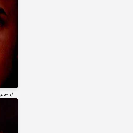
agram)