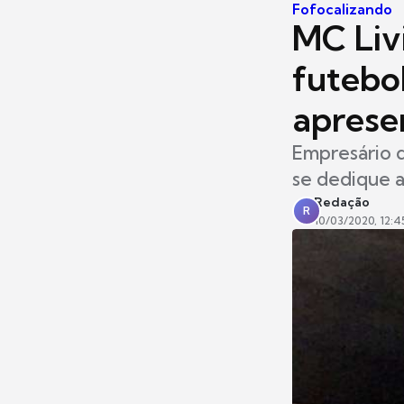
Fofocalizando
MC Livi
futebol
aprese
Empresário d
se dedique 
Redação
R
10/03/2020, 12:4