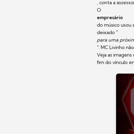
, conta a assesso
O
empresário
do músico usou a
deixado "
para uma próxi
". MC Livinho nã
Veja as imagens 
fim do vínculo en