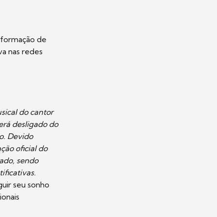
informação de
ava nas redes
sical do cantor
rá desligado do
o. Devido
ão oficial do
mado, sendo
ficativas.
uir seu sonho
ionais