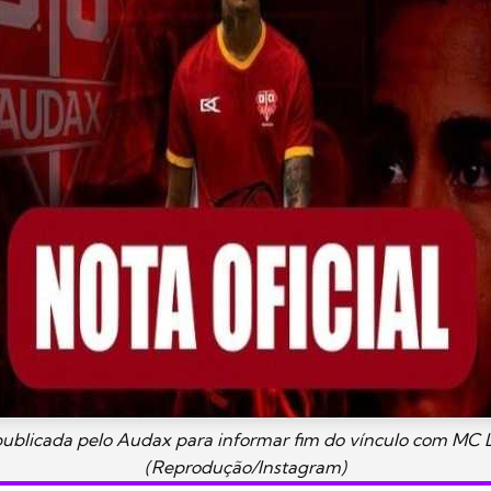
ublicada pelo Audax para informar fim do vínculo com MC 
(Reprodução/Instagram)