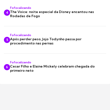
Fofocalizando
The Voice: noite especial da Disney encantou nas
4
Rodadas de Fogo
Fofocalizando
Após perder peso, Jojo Todynho passa por
5
procedimento nas pernas
Fofocalizando
Cesar Filho e Elaine Mickely celebram chegada do
6
primeiro neto