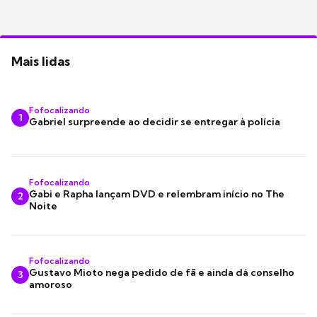
Mais lidas
Fofocalizando
1
Gabriel surpreende ao decidir se entregar à polícia
Fofocalizando
Gabi e Rapha lançam DVD e relembram início no The
2
Noite
Fofocalizando
Gustavo Mioto nega pedido de fã e ainda dá conselho
3
amoroso