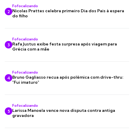
Fofocalizando
Nicolas Prattes celebra primeiro Dia dos Pais à espera
2
do filho
Fofocalizando
Rafa Justus exibe festa surpresa após viagem para
3
Grécia com a mãe
Fofocalizando
Bruno Gagliasso recua após polêmica com drive-thru:
4
"Fui imaturo"
Fofocalizando
Larissa Manoela vence nova disputa contra antiga
5
gravadora