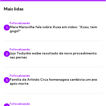
Mais lidas
Fofocalizando
Mara Maravilha fala sobre Xuxa em vídeo: "Xuxu, tem
1
gogó?"
Fofocalizando
Jojo Todynho exibe resultado de novo procedimento
2
nas pernas
Fofocalizando
Família de Arlindo Cruz homenageia sambista um ano
3
após morte
Fofocalizando