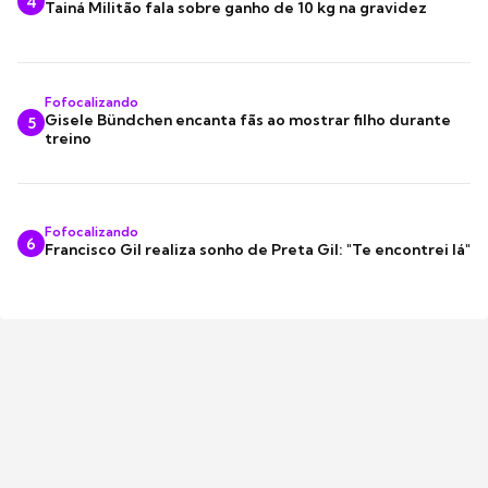
4
Tainá Militão fala sobre ganho de 10 kg na gravidez
Fofocalizando
Gisele Bündchen encanta fãs ao mostrar filho durante
5
treino
Fofocalizando
6
Francisco Gil realiza sonho de Preta Gil: "Te encontrei lá"