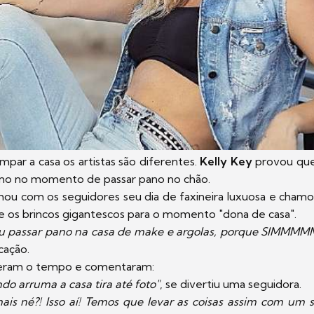
impar a casa os artistas são diferentes.
Kelly Key
provou que 
mo no momento de passar pano no chão.
lhou com os seguidores seu dia de faxineira luxuosa e cha
 os brincos gigantescos para o momento "dona de casa".
passar pano na casa de make e argolas, porque SIMMMM
cação.
deram o tempo e comentaram:
do arruma a casa tira até foto"
, se divertiu uma seguidora.
ais né?! Isso aí! Temos que levar as coisas assim com um s