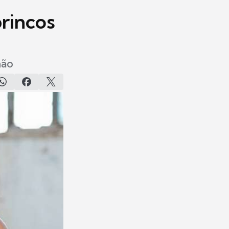
rincos
hão