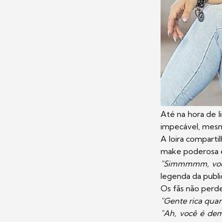
Até na hora de l
impecável, mes
A loira comparti
make poderosa e
"Simmmmm, vou 
legenda da publi
Os fãs não per
"Gente rica quan
"Ah, você é dem