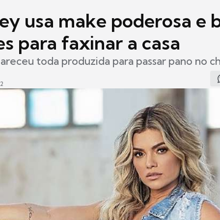
Key usa make poderosa e b
s para faxinar a casa
areceu toda produzida para passar pano no c
22