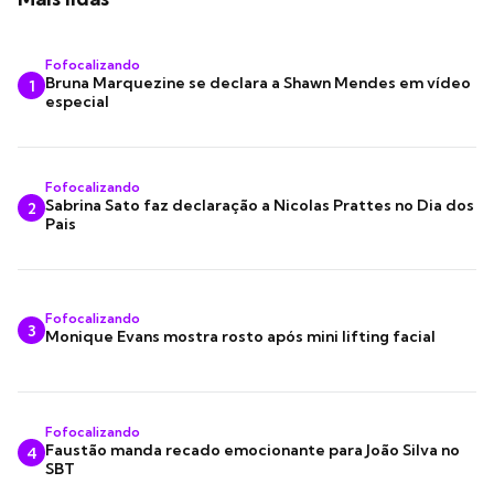
Fofocalizando
Bruna Marquezine se declara a Shawn Mendes em vídeo
1
especial
Fofocalizando
Sabrina Sato faz declaração a Nicolas Prattes no Dia dos
2
Pais
Fofocalizando
3
Monique Evans mostra rosto após mini lifting facial
Fofocalizando
Faustão manda recado emocionante para João Silva no
4
SBT