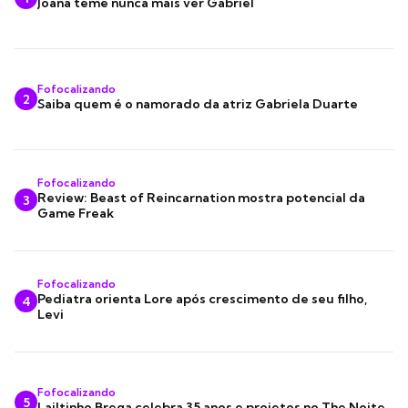
Joana teme nunca mais ver Gabriel
Fofocalizando
2
Saiba quem é o namorado da atriz Gabriela Duarte
Fofocalizando
Review: Beast of Reincarnation mostra potencial da
3
Game Freak
Fofocalizando
Pediatra orienta Lore após crescimento de seu filho,
4
Levi
Fofocalizando
5
Lailtinho Brega celebra 35 anos e projetos no The Noite