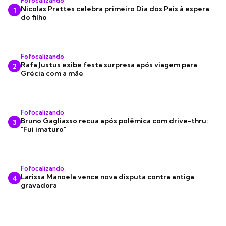
Fofocalizando
Nicolas Prattes celebra primeiro Dia dos Pais à espera
1
do filho
Fofocalizando
Rafa Justus exibe festa surpresa após viagem para
2
Grécia com a mãe
Fofocalizando
Bruno Gagliasso recua após polêmica com drive-thru:
3
"Fui imaturo"
Fofocalizando
Larissa Manoela vence nova disputa contra antiga
4
gravadora