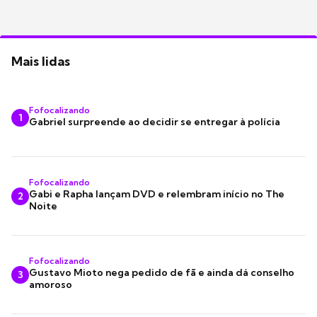
Mais lidas
Fofocalizando
1
Gabriel surpreende ao decidir se entregar à polícia
Fofocalizando
Gabi e Rapha lançam DVD e relembram início no The
2
Noite
Fofocalizando
Gustavo Mioto nega pedido de fã e ainda dá conselho
3
amoroso