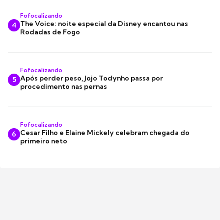
Fofocalizando
The Voice: noite especial da Disney encantou nas
4
Rodadas de Fogo
Fofocalizando
Após perder peso, Jojo Todynho passa por
5
procedimento nas pernas
Fofocalizando
Cesar Filho e Elaine Mickely celebram chegada do
6
primeiro neto