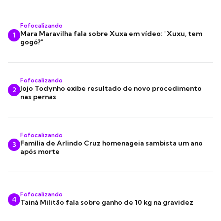
Fofocalizando
Mara Maravilha fala sobre Xuxa em vídeo: "Xuxu, tem
1
gogó?"
Fofocalizando
Jojo Todynho exibe resultado de novo procedimento
2
nas pernas
Fofocalizando
Família de Arlindo Cruz homenageia sambista um ano
3
após morte
Fofocalizando
4
Tainá Militão fala sobre ganho de 10 kg na gravidez