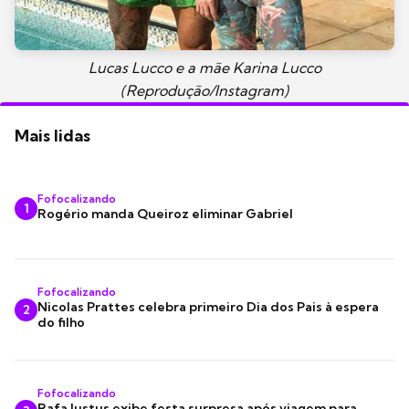
Lucas Lucco e a mãe Karina Lucco
(Reprodução/Instagram)
Mais lidas
Fofocalizando
1
Rogério manda Queiroz eliminar Gabriel
Fofocalizando
Nicolas Prattes celebra primeiro Dia dos Pais à espera
2
do filho
Fofocalizando
Rafa Justus exibe festa surpresa após viagem para