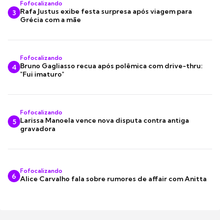
Fofocalizando
Rafa Justus exibe festa surpresa após viagem para
3
Grécia com a mãe
Fofocalizando
Bruno Gagliasso recua após polêmica com drive-thru:
4
"Fui imaturo"
Fofocalizando
Larissa Manoela vence nova disputa contra antiga
5
gravadora
Fofocalizando
6
Alice Carvalho fala sobre rumores de affair com Anitta