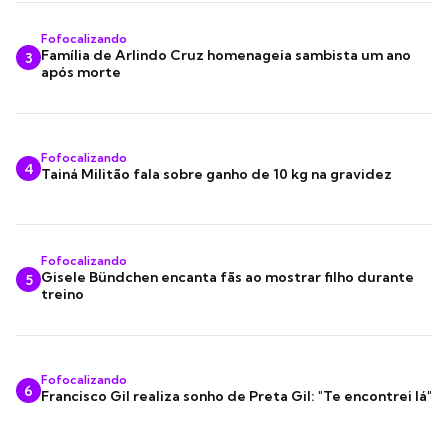
Fofocalizando
Família de Arlindo Cruz homenageia sambista um ano
3
após morte
Fofocalizando
4
Tainá Militão fala sobre ganho de 10 kg na gravidez
Fofocalizando
Gisele Bündchen encanta fãs ao mostrar filho durante
5
treino
Fofocalizando
6
Francisco Gil realiza sonho de Preta Gil: "Te encontrei lá"