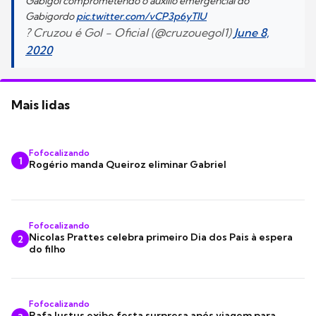
Gabigol comprometendo o auxílio emergencial do
Gabigordo
pic.twitter.com/vCP3p6yTlU
? Cruzou é Gol - Oficial (@cruzouegol1)
June 8,
2020
Mais lidas
Fofocalizando
1
Rogério manda Queiroz eliminar Gabriel
Fofocalizando
Nicolas Prattes celebra primeiro Dia dos Pais à espera
2
do filho
Fofocalizando
Rafa Justus exibe festa surpresa após viagem para