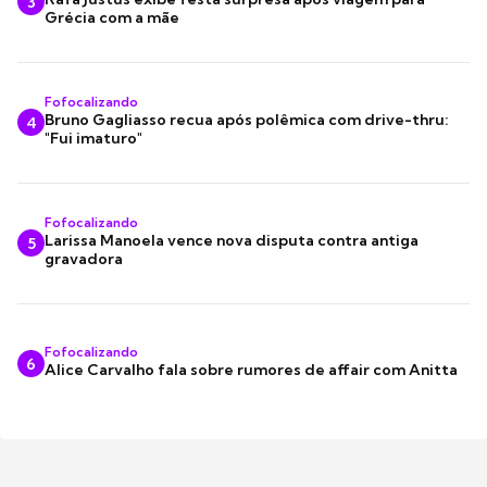
3
Grécia com a mãe
Fofocalizando
Bruno Gagliasso recua após polêmica com drive-thru:
4
"Fui imaturo"
Fofocalizando
Larissa Manoela vence nova disputa contra antiga
5
gravadora
Fofocalizando
6
Alice Carvalho fala sobre rumores de affair com Anitta