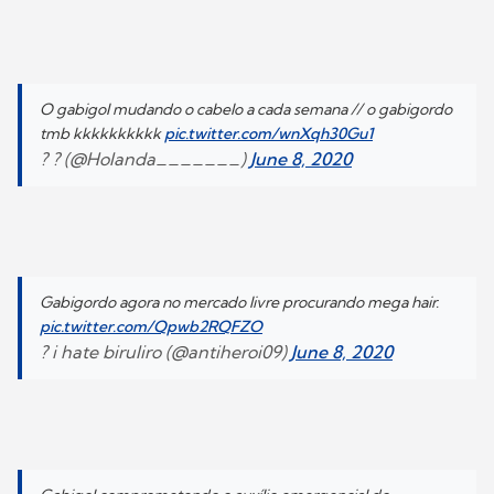
O gabigol mudando o cabelo a cada semana // o gabigordo
tmb kkkkkkkkkk
pic.twitter.com/wnXqh30Gu1
? ? (@Holanda_______)
June 8, 2020
Gabigordo agora no mercado livre procurando mega hair.
pic.twitter.com/Qpwb2RQFZO
? i hate biruliro (@antiheroi09)
June 8, 2020