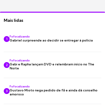
Mais lidas
Fofocalizando
1
Gabriel surpreende ao decidir se entregar à polícia
Fofocalizando
Gabi e Rapha lançam DVD e relembram início no The
2
Noite
Fofocalizando
Gustavo Mioto nega pedido de fã e ainda dá conselho
3
amoroso