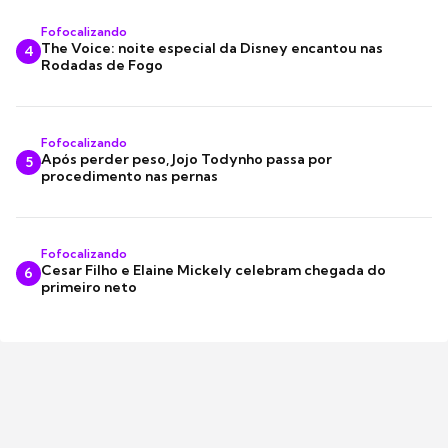
Fofocalizando
The Voice: noite especial da Disney encantou nas
4
Rodadas de Fogo
Fofocalizando
Após perder peso, Jojo Todynho passa por
5
procedimento nas pernas
Fofocalizando
Cesar Filho e Elaine Mickely celebram chegada do
6
primeiro neto