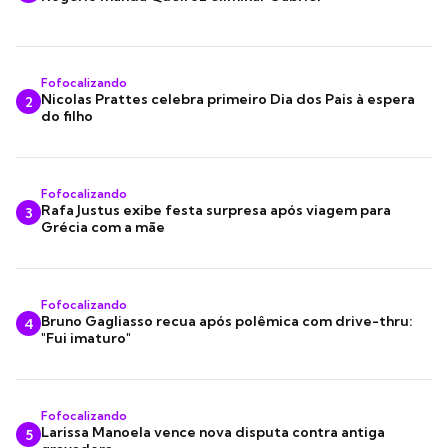
Fofocalizando
Nicolas Prattes celebra primeiro Dia dos Pais à espera
2
do filho
Fofocalizando
Rafa Justus exibe festa surpresa após viagem para
3
Grécia com a mãe
Fofocalizando
Bruno Gagliasso recua após polêmica com drive-thru:
4
"Fui imaturo"
Fofocalizando
Larissa Manoela vence nova disputa contra antiga
5