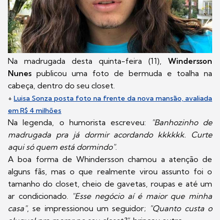
Na madrugada desta quinta-feira (11),
Windersson
Nunes
publicou uma foto de bermuda e toalha na
cabeça, dentro do seu closet.
+
Luisa Sonza posta foto na frente da nova mansão, avaliada
em R$ 4 milhões
Na legenda, o humorista escreveu:
"Banhozinho de
madrugada pra já dormir acordando kkkkkk. Curte
aqui só quem está dormindo"
.
A boa forma de Whindersson chamou a atenção de
alguns fãs, mas o que realmente virou assunto foi o
tamanho do closet, cheio de gavetas, roupas e até um
ar condicionado.
"Esse negócio aí é maior que minha
casa"
, se impressionou um seguidor;
"Quanto custa o