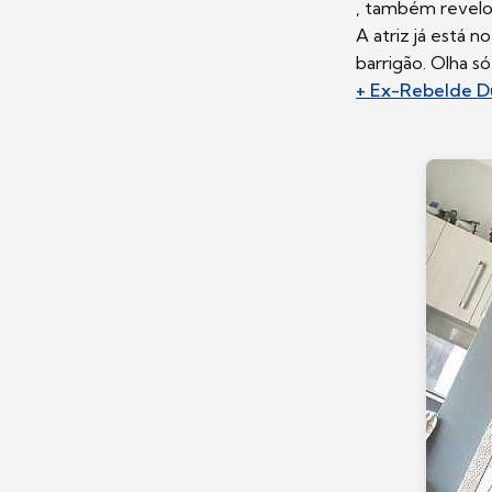
, também revelo
A atriz já está 
barrigão. Olha só
+ Ex-Rebelde Du