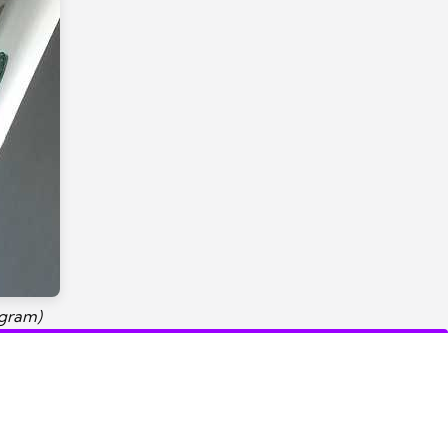
agram)