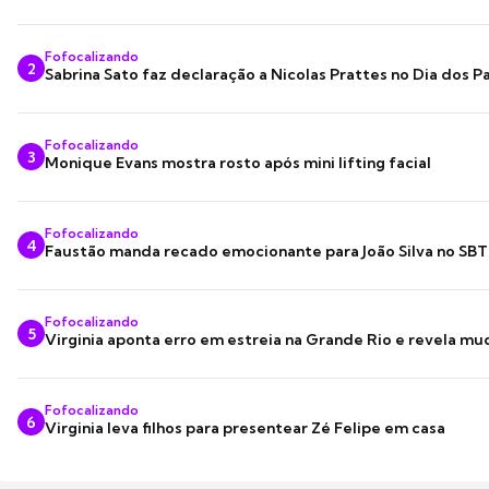
Fofocalizando
2
Sabrina Sato faz declaração a Nicolas Prattes no Dia dos Pa
Fofocalizando
3
Monique Evans mostra rosto após mini lifting facial
Fofocalizando
4
Faustão manda recado emocionante para João Silva no SBT
Fofocalizando
5
Virginia aponta erro em estreia na Grande Rio e revela m
Fofocalizando
6
Virginia leva filhos para presentear Zé Felipe em casa