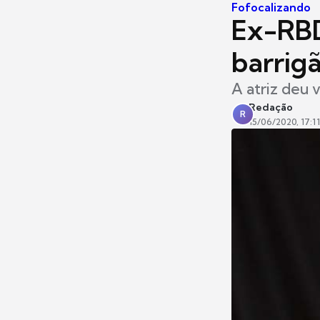
Fofocalizando
Ex-RBD
barrig
A atriz deu 
Redação
R
15/06/2020, 17:11