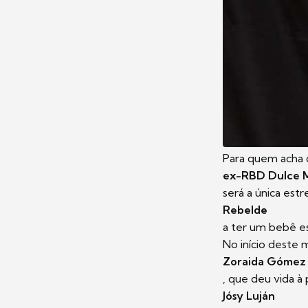
Para quem acha 
ex-RBD Dulce M
será a única est
Rebelde
a ter um bebê e
No início deste 
Zoraida Gómez
, que deu vida 
Jósy Luján