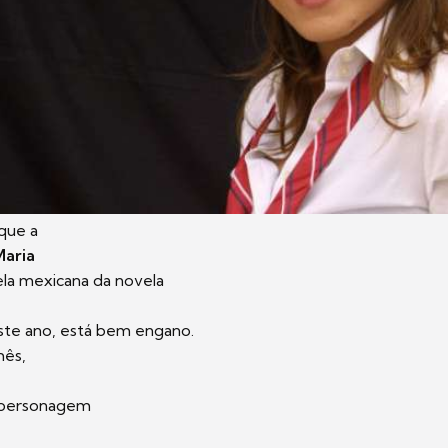
que a
aria
rela mexicana da novela
ste ano, está bem engano.
mês,
à personagem