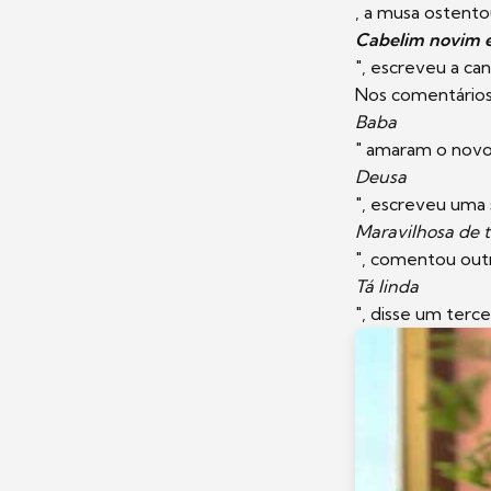
, a musa ostento
Cabelim novim 
", escreveu a ca
Nos comentários,
Baba
" amaram o novo v
Deusa
", escreveu uma 
Maravilhosa de t
", comentou outr
Tá linda
", disse um terce