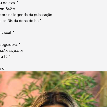
u beleza. "
em folha
ntora na legenda da publicação.
 os fãs da dona do hit "
isual. "
seguidora. "
odos os jeitos
a fã. "
iro.