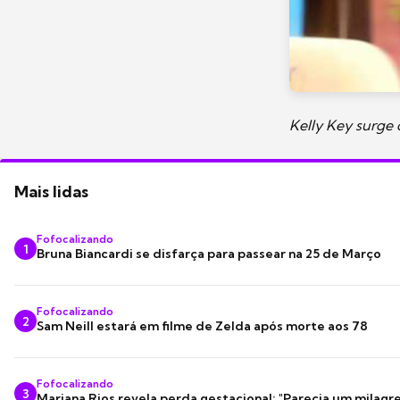
Kelly Key surge
Mais lidas
Fofocalizando
1
Bruna Biancardi se disfarça para passear na 25 de Março
Fofocalizando
2
Sam Neill estará em filme de Zelda após morte aos 78
Fofocalizando
3
Mariana Rios revela perda gestacional: "Parecia um milagre