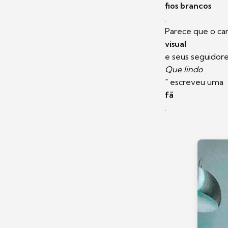
fios brancos
.
Parece que o can
visual
e seus seguidor
Que lindo
" escreveu uma
fã
.