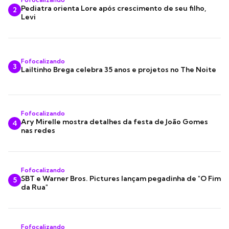
Pediatra orienta Lore após crescimento de seu filho,
2
Levi
Fofocalizando
3
Lailtinho Brega celebra 35 anos e projetos no The Noite
Fofocalizando
Ary Mirelle mostra detalhes da festa de João Gomes
4
nas redes
Fofocalizando
SBT e Warner Bros. Pictures lançam pegadinha de "O Fim
5
da Rua"
Fofocalizando