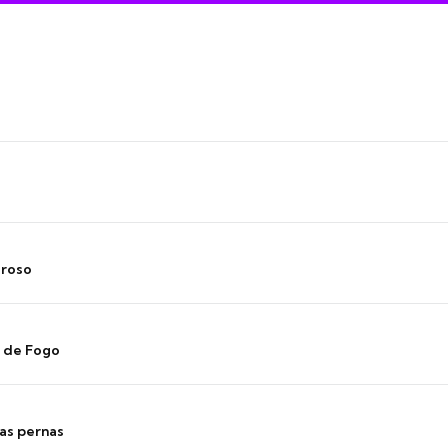
oroso
s de Fogo
as pernas