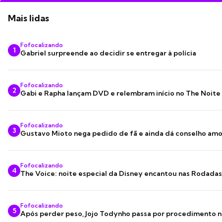
Mais lidas
Fofocalizando
1
Gabriel surpreende ao decidir se entregar à polícia
Fofocalizando
2
Gabi e Rapha lançam DVD e relembram início no The Noite
Fofocalizando
3
Gustavo Mioto nega pedido de fã e ainda dá conselho am
Fofocalizando
4
The Voice: noite especial da Disney encantou nas Rodada
Fofocalizando
5
Após perder peso, Jojo Todynho passa por procedimento n