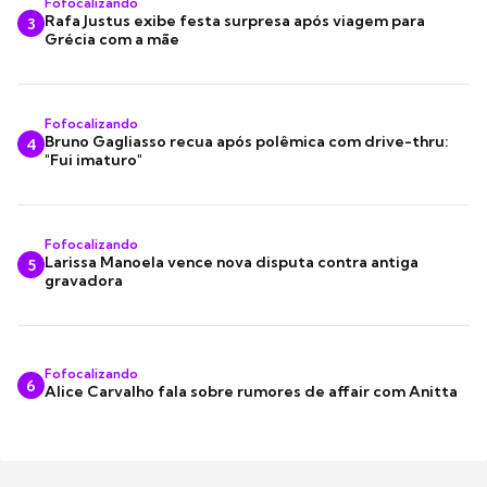
Fofocalizando
Rafa Justus exibe festa surpresa após viagem para
3
Grécia com a mãe
Fofocalizando
Bruno Gagliasso recua após polêmica com drive-thru:
4
"Fui imaturo"
Fofocalizando
Larissa Manoela vence nova disputa contra antiga
5
gravadora
Fofocalizando
6
Alice Carvalho fala sobre rumores de affair com Anitta