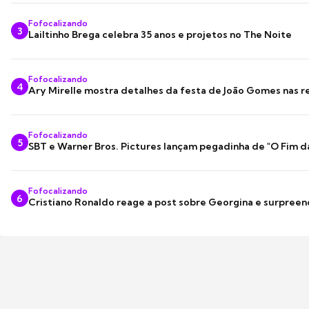
Fofocalizando
3
Lailtinho Brega celebra 35 anos e projetos no The Noite
Fofocalizando
4
Ary Mirelle mostra detalhes da festa de João Gomes nas r
Fofocalizando
5
SBT e Warner Bros. Pictures lançam pegadinha de "O Fim d
Fofocalizando
6
Cristiano Ronaldo reage a post sobre Georgina e surpree