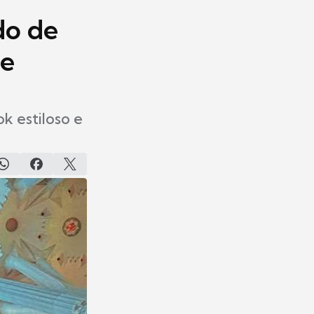
do de
 e
k estiloso e