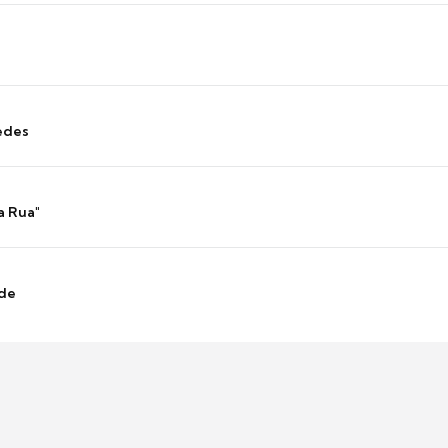
edes
a Rua"
nde