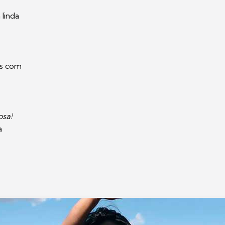
linda
as com
osa!
a