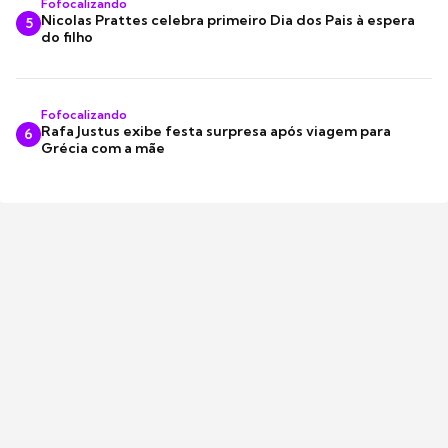
Fofocalizando
Nicolas Prattes celebra primeiro Dia dos Pais à espera
5
do filho
Fofocalizando
Rafa Justus exibe festa surpresa após viagem para
6
Grécia com a mãe