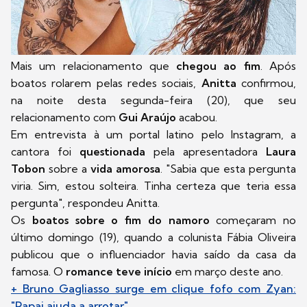
Mais um relacionamento que
chegou ao fim
. Após
boatos rolarem pelas redes sociais,
Anitta
confirmou,
na noite desta segunda-feira (20), que seu
relacionamento com
Gui Araújo
acabou.
Em entrevista à um portal latino pelo Instagram, a
cantora foi
questionada
pela apresentadora
Laura
Tobon
sobre a
vida amorosa
. "Sabia que esta pergunta
viria. Sim, estou solteira. Tinha certeza que teria essa
pergunta", respondeu Anitta.
Os
boatos sobre o fim do namoro
começaram no
último domingo (19), quando a colunista Fábia Oliveira
publicou que o influenciador havia saído da casa da
famosa. O
romance teve início
em março deste ano.
+ Bruno Gagliasso surge em clique fofo com Zyan:
"Papai ajuda a arrotar"