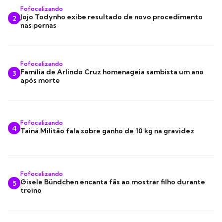
Fofocalizando
Jojo Todynho exibe resultado de novo procedimento
2
nas pernas
Fofocalizando
Família de Arlindo Cruz homenageia sambista um ano
3
após morte
Fofocalizando
4
Tainá Militão fala sobre ganho de 10 kg na gravidez
Fofocalizando
Gisele Bündchen encanta fãs ao mostrar filho durante
5
treino