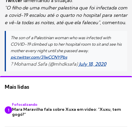
Twitter
lamentando a situação.
"O filho de uma mulher palestina que foi infectada com
a covid-19 escalou até o quarto no hospital para sentar
e vê-la todas as noites, até que ela faleceu"
, comentou.
The son of a Palestinian woman who was infected with
COVID-19 climbed up to her hospital room to sit and see his
mother every night until she passed away.
pic.twitter.com/31wCCNYPbs
? Mohamad Safa (@mhdksafa)
July 18, 2020
Mais lidas
Fofocalizando
Mara Maravilha fala sobre Xuxa em vídeo: "Xuxu, tem
1
gogó?"