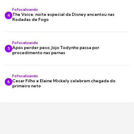
Fofocalizando
The Voice: noite especial da Disney encantou nas
4
Rodadas de Fogo
Fofocalizando
Após perder peso, Jojo Todynho passa por
5
procedimento nas pernas
Fofocalizando
Cesar Filho e Elaine Mickely celebram chegada do
6
primeiro neto