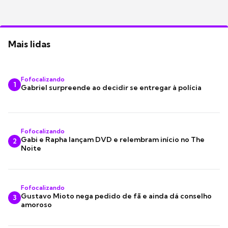
Mais lidas
Fofocalizando
1
Gabriel surpreende ao decidir se entregar à polícia
Fofocalizando
Gabi e Rapha lançam DVD e relembram início no The
2
Noite
Fofocalizando
Gustavo Mioto nega pedido de fã e ainda dá conselho
3
amoroso