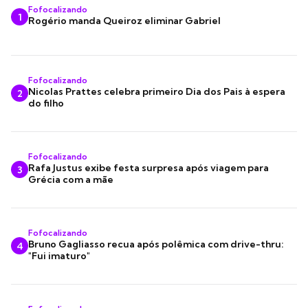
Fofocalizando
1
Rogério manda Queiroz eliminar Gabriel
Fofocalizando
Nicolas Prattes celebra primeiro Dia dos Pais à espera
2
do filho
Fofocalizando
Rafa Justus exibe festa surpresa após viagem para
3
Grécia com a mãe
Fofocalizando
Bruno Gagliasso recua após polêmica com drive-thru:
4
"Fui imaturo"