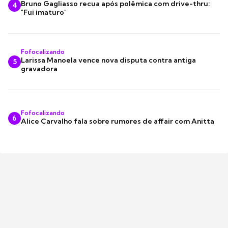
Bruno Gagliasso recua após polêmica com drive-thru:
4
"Fui imaturo"
Fofocalizando
Larissa Manoela vence nova disputa contra antiga
5
gravadora
Fofocalizando
6
Alice Carvalho fala sobre rumores de affair com Anitta