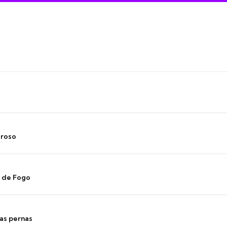
oroso
s de Fogo
as pernas