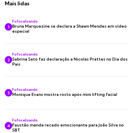
Mais lidas
Fofocalizando
Bruna Marquezine se declara a Shawn Mendes em vídeo
1
especial
Fofocalizando
Sabrina Sato faz declaração a Nicolas Prattes no Dia dos
2
Pais
Fofocalizando
3
Monique Evans mostra rosto após mini lifting facial
Fofocalizando
Faustão manda recado emocionante para João Silva no
4
SBT