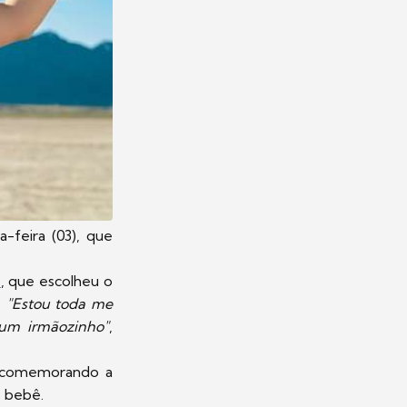
a-feira (03), que
e
, que escolheu o
.
"Estou toda me
 um irmãozinho"
,
o comemorando a
o bebê.