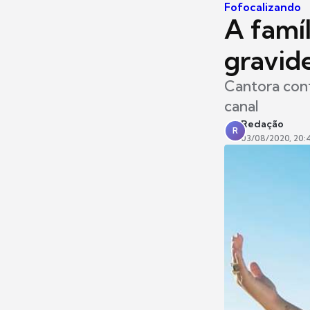
Fofocalizando
A famí
gravid
Cantora con
canal
Redação
R
03/08/2020, 20: