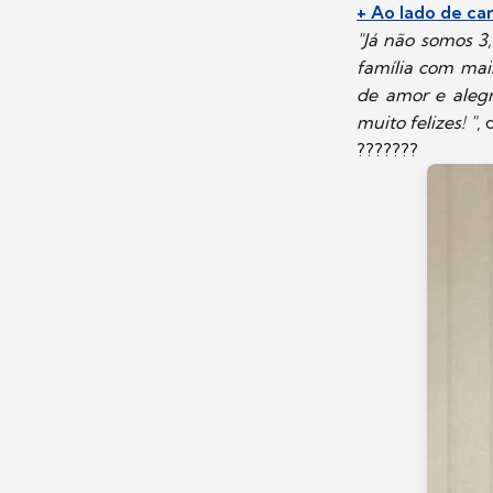
+ Ao lado de ca
"Já não somos 3
família com ma
de amor e alegr
muito felizes! "
,
???????