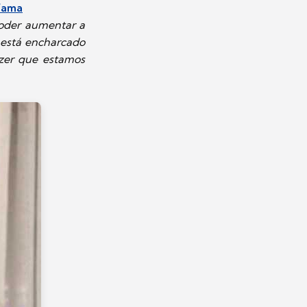
 fama
poder aumentar a
 está encharcado
izer que estamos