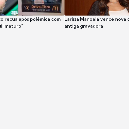
so recua após polêmica com
Larissa Manoela vence nova 
ui imaturo"
antiga gravadora