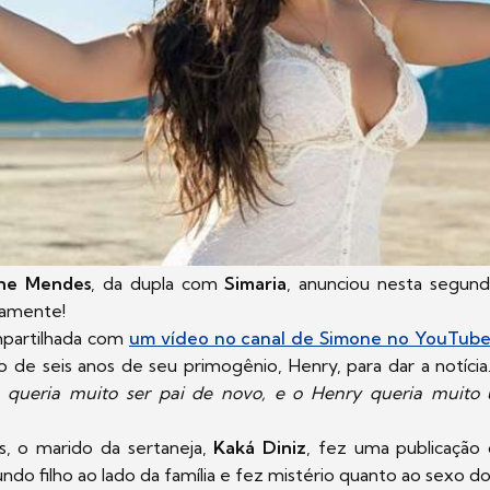
ne Mendes
, da dupla com
Simaria
, anunciou nesta segund
vamente!
ompartilhada com
um vídeo no canal de Simone no YouTub
io de seis anos de seu primogênio, Henry, para dar a notícia
 queria muito ser pai de novo, e o Henry queria muito
is, o marido da sertaneja,
Kaká Diniz
, fez uma publicaçã
do filho ao lado da família e fez mistério quanto ao sexo d