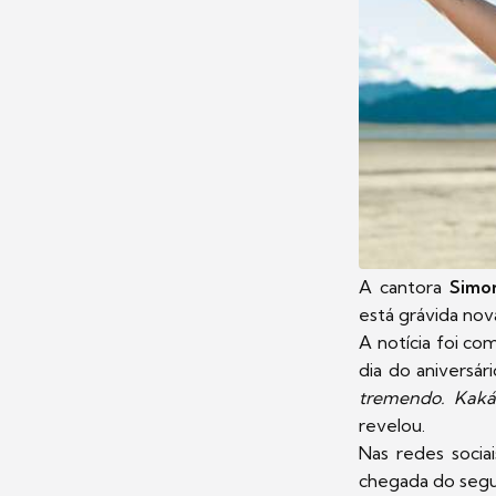
A cantora
Simo
está grávida no
A notícia foi c
dia do aniversár
tremendo. Kaká
revelou.
Nas redes socia
chegada do segun