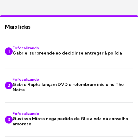
Mais lidas
Fofocalizando
1
Gabriel surpreende ao decidir se entregar à polícia
Fofocalizando
Gabi e Rapha lançam DVD e relembram início no The
2
Noite
Fofocalizando
Gustavo Mioto nega pedido de fã e ainda dá conselho
3
amoroso