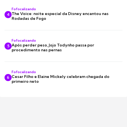
Fofocalizando
The Voice: noite especial da Disney encantou nas
4
Rodadas de Fogo
Fofocalizando
Após perder peso, Jojo Todynho passa por
5
procedimento nas pernas
Fofocalizando
Cesar Filho e Elaine Mickely celebram chegada do
6
primeiro neto