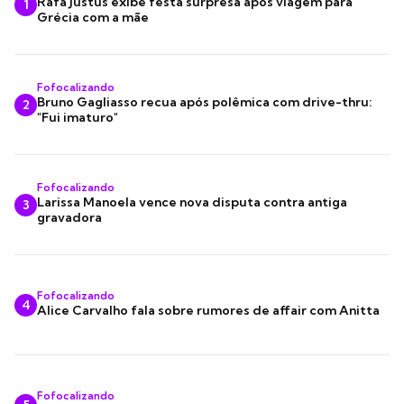
Rafa Justus exibe festa surpresa após viagem para
1
Grécia com a mãe
Fofocalizando
Bruno Gagliasso recua após polêmica com drive-thru:
2
"Fui imaturo"
Fofocalizando
Larissa Manoela vence nova disputa contra antiga
3
gravadora
Fofocalizando
4
Alice Carvalho fala sobre rumores de affair com Anitta
Fofocalizando