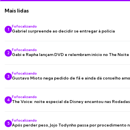
Mais lidas
Fofocalizando
1
Gabriel surpreende ao decidir se entregar à polícia
Fofocalizando
2
Gabi e Rapha lançam DVD e relembram início no The Noite
Fofocalizando
3
Gustavo Mioto nega pedido de fã e ainda dá conselho am
Fofocalizando
4
The Voice: noite especial da Disney encantou nas Rodada
Fofocalizando
5
Após perder peso, Jojo Todynho passa por procedimento n