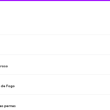
oroso
s de Fogo
as pernas