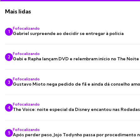
Mais lidas
Fofocalizando
1
Gabriel surpreende ao decidir se entregar à polícia
Fofocalizando
2
Gabi e Rapha lançam DVD e relembram início no The Noite
Fofocalizando
3
Gustavo Mioto nega pedido de fã e ainda dá conselho am
Fofocalizando
4
The Voice: noite especial da Disney encantou nas Rodada
Fofocalizando
5
Após perder peso, Jojo Todynho passa por procedimento n