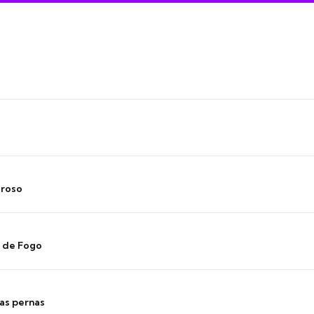
oroso
s de Fogo
as pernas