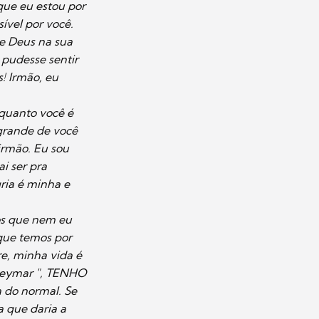
 que eu estou por
ível por você.
e Deus na sua
 pudesse sentir
s! Irmão, eu
 quanto você é
rande de você
irmão. Eu sou
i ser pra
gria é minha e
nos que nem eu
que temos por
re, minha vida é
 Neymar ", TENHO
 do normal. Se
 que daria a