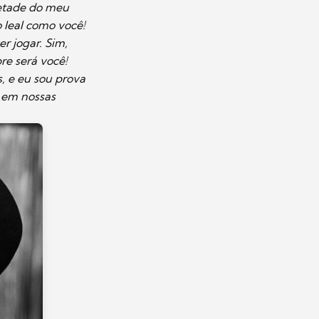
metade do meu
 leal como você!
r jogar. Sim,
e será você!
, e eu sou prova
r em nossas