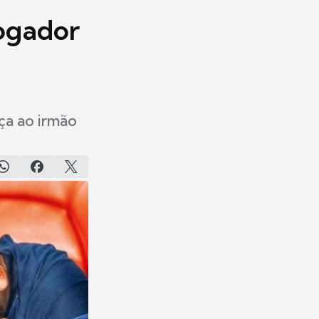
ogador
ça ao irmão