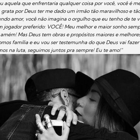
ou aquela que enfrentaria qualquer coisa por você, você é 
 grata por Deus ter me dado um irmão tão maravilhoso e tão
ndo amor, você não imagina o orgulho que eu tenho de te ve
m jogador preferido: VOCÊ! Meu melhor e maior sonho sempr
amém! Mas Deus tem obras e propósitos maiores e melhores
 Somos família e eu vou ser testemunha do que Deus vai faze
os na luta, seguimos juntos pra sempre! Eu te amo!"