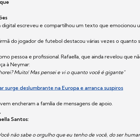
ique
ões
ra digital escreveu e compartilhou um texto que emocionou u
 irmã do jogador de futebol destacou várias vezes o quanto 
mo pessoa e profissional. Rafaella, que ainda revelou que n
ça à Neymar:
orei? Muito! Mas pensei e vi o quanto você é gigante"
r surge deslumbrante na Europa e arranca suspiros
ovem encheram a família de mensagens de apoio.
,
ella Santos:
Você não sabe o orgulho que eu tenho de você, do ser human