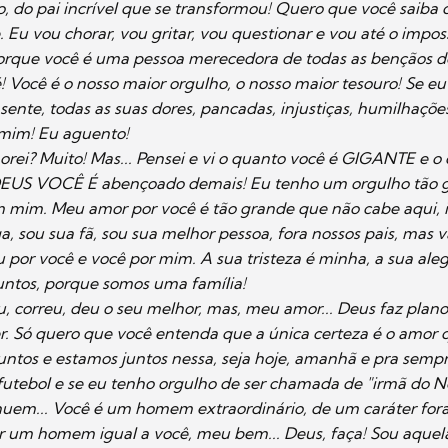
ho, do pai incrível que se transformou! Quero que você saiba
 Eu vou chorar, vou gritar, vou questionar e vou até o imposs
orque você é uma pessoa merecedora de todas as bençãos d
é! Você é o nosso maior orgulho, o nosso maior tesouro! Se eu
sente, todas as suas dores, pancadas, injustiças, humilhaçõe
 mim! Eu aguento!
rei? Muito! Mas... Pensei e vi o quanto você é GIGANTE e o
S VOCÊ É abençoado demais! Eu tenho um orgulho tão g
 mim. Meu amor por você é tão grande que não cabe aqui, 
, sou sua fã, sou sua melhor pessoa, fora nossos pais, mas va
 por você e você por mim. A sua tristeza é minha, a sua ale
untos, porque somos uma família!
u, correu, deu o seu melhor, mas, meu amor... Deus faz pla
r. Só quero que você entenda que a única certeza é o amor 
untos e estamos juntos nessa, seja hoje, amanhã e pra semp
futebol e se eu tenho orgulho de ser chamada de "irmã do
uem... Você é um homem extraordinário, de um caráter fora
r um homem igual a você, meu bem... Deus, faça! Sou aquela