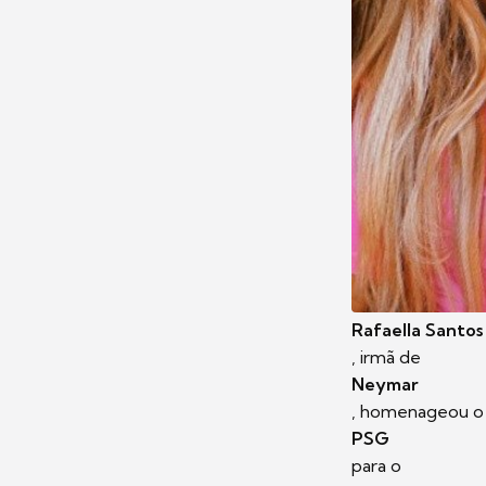
Rafaella Santos
, irmã de
Neymar
, homenageou o 
PSG
para o