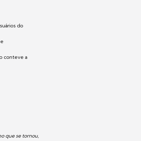
suários do
se
ão conteve a
o que se tornou,