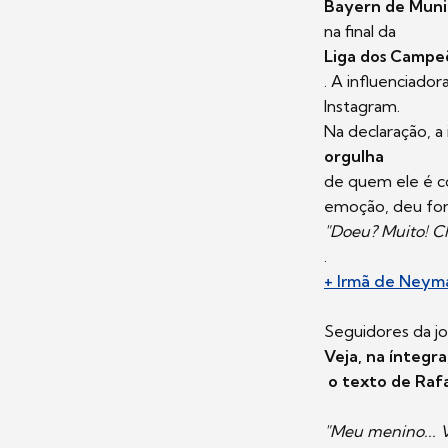
Bayern de Mun
na final da
Liga dos Campe
. A influenciado
Instagram.
Na declaração, a
orgulha
de quem ele é co
emoção, deu for
"Doeu? Muito! Ch
.
+ Irmã de Neyma
Seguidores da j
Veja, na íntegra
o texto de Rafa
"Meu menino... 