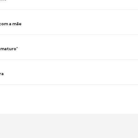
 com a mãe
 imaturo"
ra