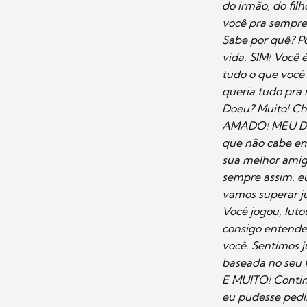
do irmão, do fil
você pra sempre.
Sabe por quê? P
vida, SIM! Você 
tudo o que você 
queria tudo pra
Doeu? Muito! Cho
AMADO! MEU DEU
que não cabe em
sua melhor amiga
sempre assim, eu
vamos superar j
Você jogou, luto
consigo entende
você. Sentimos j
baseada no seu 
E MUITO! Contin
eu pudesse pedi