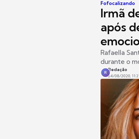
Fofocalizando
Irmã d
após d
emoci
Rafaella San
durante o mo
Redação
R
24/08/2020, 11:2