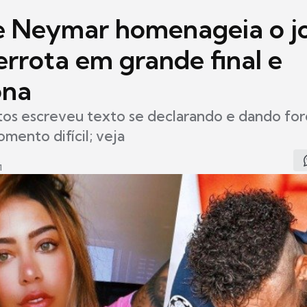
e Neymar homenageia o j
errota em grande final e
ona
tos escreveu texto se declarando e dando for
mento difícil; veja
1