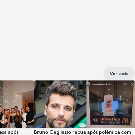
Ver tudo
esa após
Bruno Gagliasso recua após polêmica com